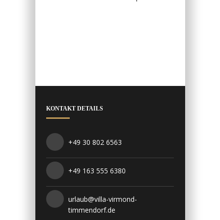
KONTAKT DETAILS
+49 30 802 6563
+49 163 555 6380
urlaub@villa-virmond-
timmendorf.de