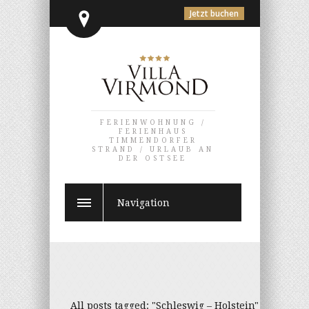
Jetzt buchen
FERIENWOHNUNG /
FERIENHAUS
TIMMENDORFER
STRAND / URLAUB AN
DER OSTSEE
Navigation
All posts tagged: "Schleswig – Holstein"